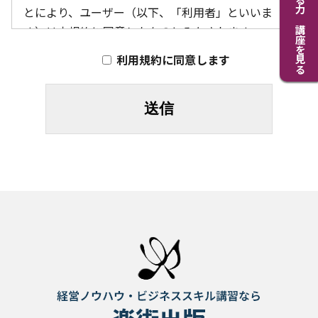
考える力 講座を見る
とにより、ユーザー（以下、「利用者」といいま
す）は本規約に同意したものとみなされます。
利用規約に同意します
1.免責事項
1.当社は、当社のツールの使用によって生じたい
かなる損害や問題についても責任を負いません。
2.当社は、ツールの利用に関連する正確性、信頼
性、完全性、適用性、および有用性に関して明示
的または黙示的な保証を行いません。
3.当社は、ツールの使用によって生じるいかなる
直接的または間接的な損害に対しても責任を負い
ません。
2.利用者の責任
2.1利用者は、ツールの使用に関連して法律や規
制、第三者の権利を遵守する責任があります。